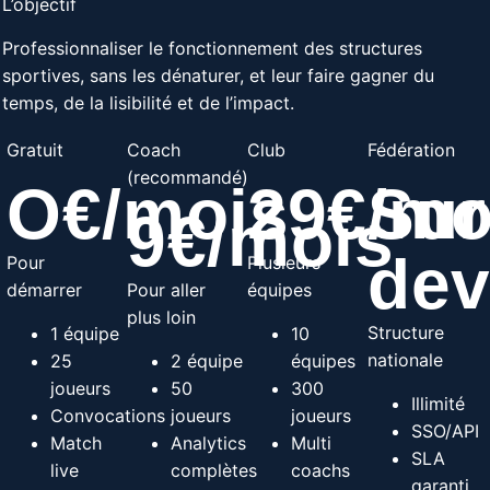
L’objectif
Professionnaliser le fonctionnement des structures
sportives, sans les dénaturer, et leur faire gagner du
temps, de la lisibilité et de l’impact.
Gratuit
Coach
Club
Fédération
(recommandé)
O€/mois
29€/mo
Sur
9€/mois
dev
Pour
Plusieurs
démarrer
Pour aller
équipes
plus loin
Structure
1 équipe
10
nationale
25
2 équipe
équipes
joueurs
50
300
Illimité
Convocations
joueurs
joueurs
SSO/API
Match
Analytics
Multi
SLA
live
complètes
coachs
garanti