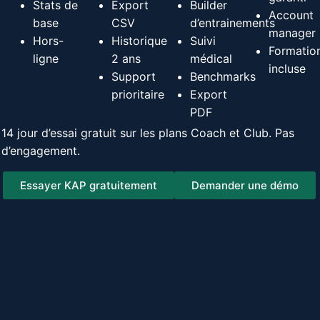
Stats de
Export
Builder
Account
base
CSV
d’entrainements
manager
Hors-
Historique
Suivi
Formatio
ligne
2 ans
médical
incluse
Support
Benchmarks
prioritaire
Export
PDF
14 jour d’essai gratuit sur les plans Coach et Club. Pas
d’engagement.
Essayer KAP gratuitement
Demander une démo